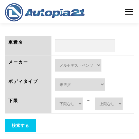
コ
ン
メニュー
テ
ン
ツ
へ
ホーム
中古車検索
整備・車検
中古車買取
ス
車種名
キ
ッ
プ
保険
会社概要
店舗情報
メーカー
ボディタイプ
下限
～