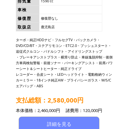
排気量
1590 cc
車検
修復歴
修復歴なし
取扱店
鹿児島店
ターボ・純正HDDナビ・フルセグTV・バックカメラ・
DVD/CD/BT・ステアリモコン・ETC2.0・プッシュスタート・
追従式クルコン・パドルシフト・アイドリングストップ
・ブレーキアシストプラス・横滑り防止・車線逸脱抑制・後側
方車両検知警報・前後ソナー・パーキングアシスト・前席パワ
ーシート＆シートヒーター・純正ドライブ
レコーダー・合皮シート・LEDヘッドライト・電動格納ウィン
カーミラー・18インチ純正AW・プライバシーガラス・W/S/C
エアバッグ・ABS
支払総額：2,580,000円
本体価格：2,460,000円 諸費用：120,000円
詳細を見る