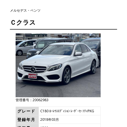
メルセデス・ベンツ
Ｃクラス
管理番号：20062983
グレード
C180 ﾛｰﾚｳｽｴﾃﾞｨｼｮﾝ ﾚｰﾀﾞｰｾｰﾌﾃｨPKG
登録年月
2018年03月