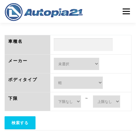
コ
ン
メニュー
テ
ン
ツ
へ
ホーム
中古車検索
整備・車検
中古車買取
ス
車種名
キ
ッ
プ
保険
会社概要
店舗情報
メーカー
ボディタイプ
下限
～