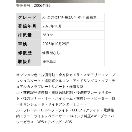
管理番号：20064189
グレード
XF 全方位ﾓﾆﾀｰ用ｶﾒﾗﾊﾟｯｹｰｼﾞ装着車
登録年月
2023年10月
排気量
650 cc
車検
2025年10月29日
修復歴
修復歴なし
取扱店
鹿児島店
オプション色・片側電動・全方位カメラ・ステアリモコン・プ
ッシュスタート・追従式クルコン・アイドリングストップ・デ
ュアルカメラブレーキサポート・横滑り防
止・前後誤発進抑制・車線逸脱抑制・後退時ブレーキサポー
ト・後方ソナー・オートハイビーム・前席シートヒーター・ロ
ールサンシェード・サイドアンダーミラー・
ルーフレール・LEDヘッドライト・LEDフォグライト・電動格
納ミラー・ライトレベライザー・14インチ純正AW・プライバ
シーガラス・W/Sエアバッグ・ABS