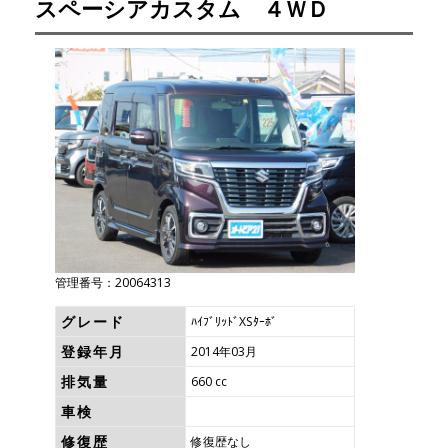
スペーシアカスタム ４ＷＤ
管理番号：20064313
グレード
ﾊｲﾌﾞﾘｯﾄﾞXSﾀｰﾎﾞ
登録年月
2014年03月
排気量
660 cc
車検
修復歴
修復歴なし