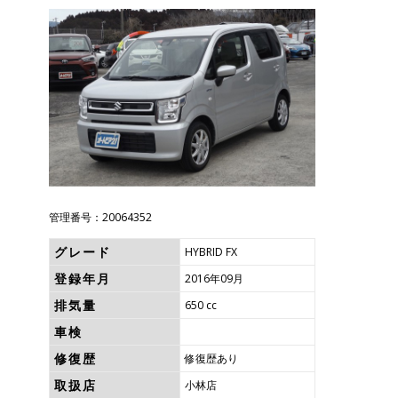
管理番号：20064352
グレード
HYBRID FX
登録年月
2016年09月
排気量
650 cc
車検
修復歴
修復歴あり
取扱店
小林店