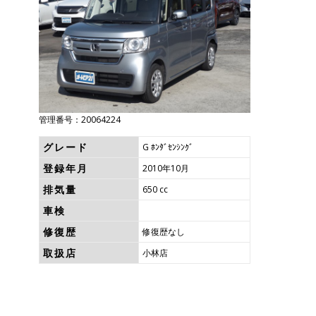
管理番号：20064224
グレード
G ﾎﾝﾀﾞｾﾝｼﾝｸﾞ
登録年月
2010年10月
排気量
650 cc
車検
修復歴
修復歴なし
取扱店
小林店