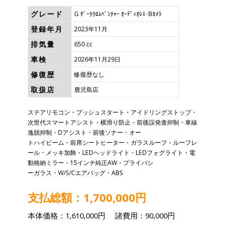
グレード
G ﾀﾞｰｸｸﾛﾑﾍﾞﾝﾁｬｰ ｵｰﾃﾞｨｵﾚｽ･Bｶﾒﾗ
登録年月
2023年11月
排気量
650 cc
車検
2026年11月29日
修復歴
修復歴なし
取扱店
鹿児島店
ステアリモコン・プッシュスタート・アイドリングストップ・
次世代スマートアシスト・横滑り防止・前後誤発進抑制・車線
逸脱抑制・Dアシスト・前後ソナー・オー
トハイビーム・前席シートヒーター・ガラスルーフ・ルーフレ
ール・メッキ加飾・LEDヘッドライト・LEDフォグライト・電
動格納ミラー・15インチ純正AW・プライバシ
ーガラス・W/S/Cエアバッグ・ABS
支払総額：1,700,000円
本体価格：1,610,000円 諸費用：90,000円