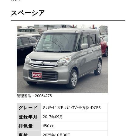
スペーシア
管理番号：20064275
グレード
Gﾘﾐﾃｯﾄﾞ 左P･ﾅﾋﾞ･TV･全方位･DCBS
登録年月
2017年09月
排気量
650 cc
車検
2025年10月30日