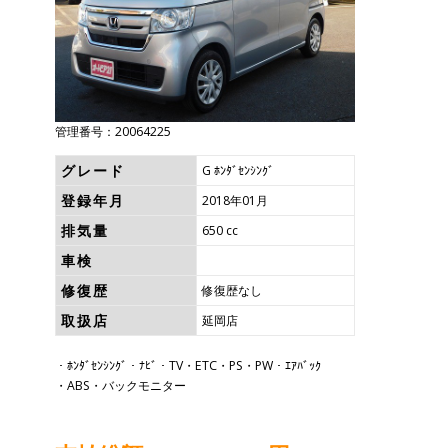
管理番号：20064225
グレード
G ﾎﾝﾀﾞｾﾝｼﾝｸﾞ
登録年月
2018年01月
排気量
650 cc
車検
修復歴
修復歴なし
取扱店
延岡店
・ﾎﾝﾀﾞｾﾝｼﾝｸﾞ・ﾅﾋﾞ・TV・ETC・PS・PW・ｴｱﾊﾞｯｸ
・ABS・バックモニター