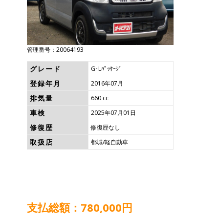
管理番号：20064193
グレード
G･Lﾊﾟｯｹｰｼﾞ
登録年月
2016年07月
排気量
660 cc
車検
2025年07月01日
修復歴
修復歴なし
取扱店
都城/軽自動車
支払総額：780,000円