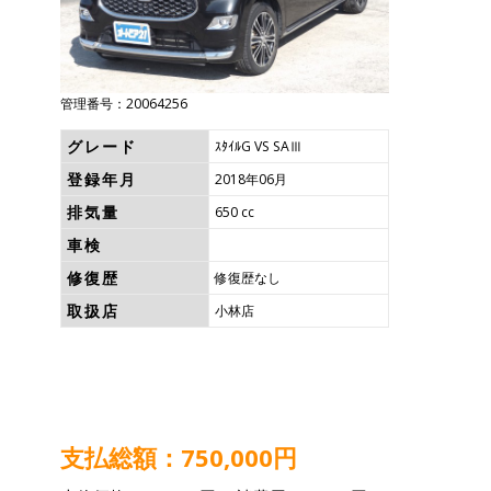
管理番号：20064256
グレード
ｽﾀｲﾙG VS SAⅢ
登録年月
2018年06月
排気量
650 cc
車検
修復歴
修復歴なし
取扱店
小林店
支払総額：750,000円