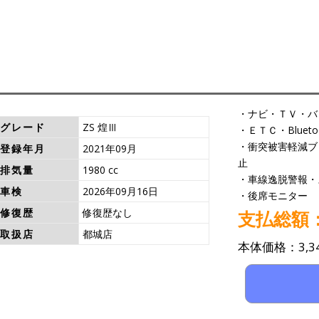
・ナビ・ＴＶ・バ
グレード
ZS 煌Ⅲ
・ＥＴＣ・Bluet
・衝突被害軽減ブ
登録年月
2021年09月
止
排気量
1980 cc
・車線逸脱警報・
車検
2026年09月16日
・後席モニター
修復歴
修復歴なし
支払総額：3
取扱店
都城店
本体価格：3,34