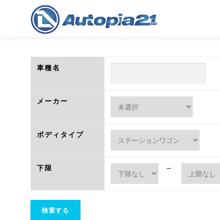
コ
ン
テ
ン
ツ
へ
車種名
ス
キ
ッ
メーカー
プ
ボディタイプ
下限
～