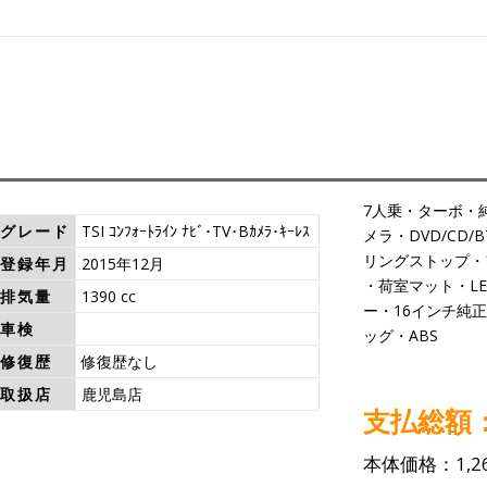
7人乗・ターボ・
グレード
TSI ｺﾝﾌｫｰﾄﾗｲﾝ ﾅﾋﾞ･TV･Bｶﾒﾗ･ｷｰﾚｽ
メラ・DVD/CD/
リングストップ・
登録年月
2015年12月
・荷室マット・L
排気量
1390 cc
ー・16インチ純正
車検
ッグ・ABS
修復歴
修復歴なし
取扱店
鹿児島店
支払総額：1
本体価格：1,26