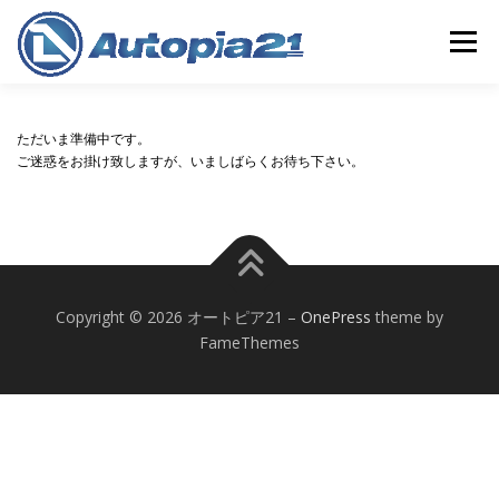
コ
ン
メニュー
テ
ン
ツ
へ
ホーム
中古車検索
整備・車検
中古車買取
ただいま準備中です。
ス
ご迷惑をお掛け致しますが、いましばらくお待ち下さい。
キ
ッ
プ
保険
会社概要
店舗情報
Copyright © 2026 オートピア21
–
OnePress
theme by
FameThemes