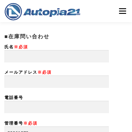
コ
ン
メニュー
テ
ン
ツ
へ
ホーム
中古車検索
整備・車検
中古車買取
■在庫問い合わせ
ス
キ
氏名
※必須
ッ
プ
保険
会社概要
店舗情報
メールアドレス
※必須
電話番号
管理番号
※必須