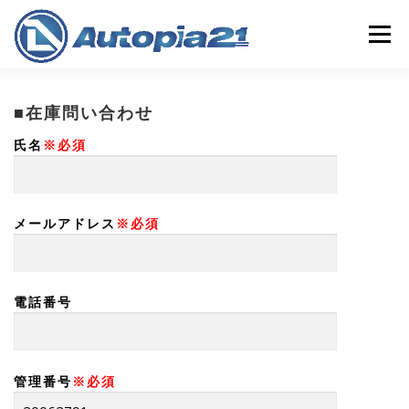
コ
ン
メニュー
テ
ン
ツ
へ
ホーム
中古車検索
整備・車検
中古車買取
■在庫問い合わせ
ス
キ
氏名
※必須
ッ
プ
保険
会社概要
店舗情報
メールアドレス
※必須
電話番号
管理番号
※必須