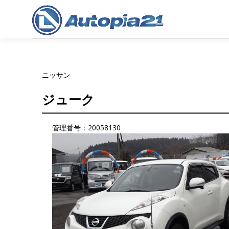
コ
ン
テ
ン
ツ
へ
ニッサン
ス
キ
ジューク
ッ
プ
管理番号：20058130