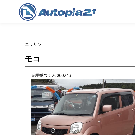
コ
ン
テ
ン
ツ
へ
ニッサン
ス
キ
モコ
ッ
プ
管理番号：20060243