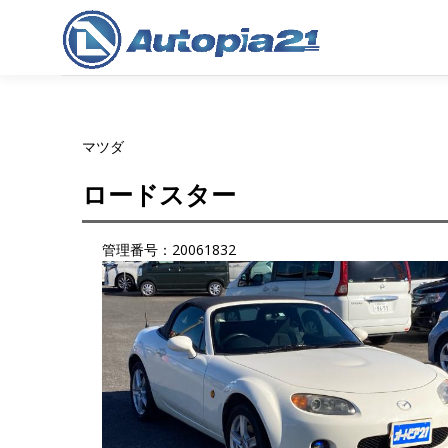
コ
ン
テ
ン
ツ
へ
マツダ
ス
キ
ロードスター
ッ
プ
管理番号：20061832