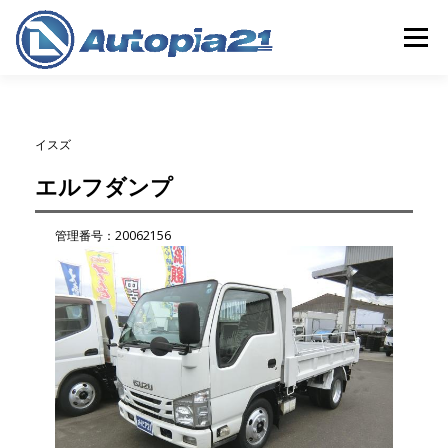
コ
ン
メニュー
テ
ン
ツ
へ
ホーム
中古車検索
整備・車検
中古車買取
ス
イスズ
キ
ッ
エルフダンプ
プ
保険
会社概要
店舗情報
管理番号：20062156