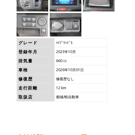
グレード
ﾊｲﾌﾞﾘｯﾄﾞS
登録年月
2023年10月
排気量
660 cc
車検
2026年10月01日
修復歴
修復歴なし
走行距離
12 km
取扱店
都城/軽自動車