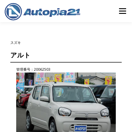
コ
ン
メニュー
テ
ン
ツ
へ
ホーム
中古車検索
整備・車検
中古車買取
ス
スズキ
キ
ッ
アルト
プ
保険
会社概要
店舗情報
管理番号：20062503