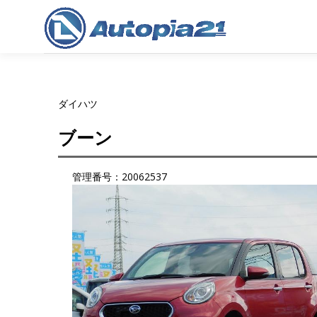
コ
ン
テ
ン
ツ
へ
ダイハツ
ス
キ
ブーン
ッ
プ
管理番号：20062537