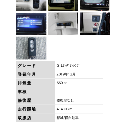
グレード
G･Lﾎﾝﾀﾞｾﾝｼﾝｸﾞ
登録年月
2019年12月
排気量
660 cc
車検
修復歴
修復歴なし
走行距離
43430 km
取扱店
都城/軽自動車