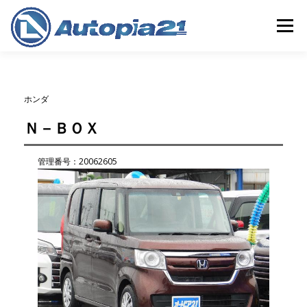
コ
ン
メニュー
テ
ン
ツ
へ
ホーム
中古車検索
整備・車検
中古車買取
ス
ホンダ
キ
ッ
Ｎ－ＢＯＸ
プ
保険
会社概要
店舗情報
管理番号：20062605