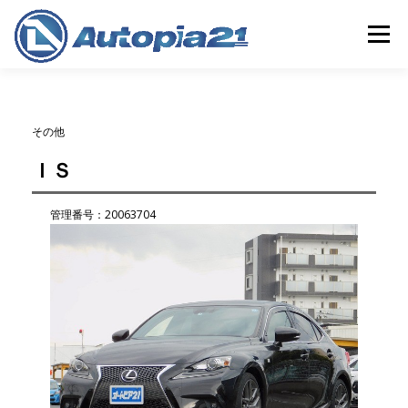
コ
ン
メニュー
テ
ン
ツ
へ
ホーム
中古車検索
整備・車検
中古車買取
ス
その他
キ
ッ
ＩＳ
プ
保険
会社概要
店舗情報
管理番号：20063704