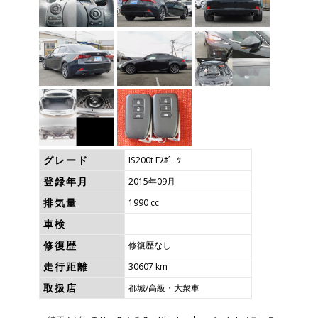
グレード
IS200t Fｽﾎﾟｰﾂ
登録年月
2015年09月
排気量
1990 cc
車検
修復歴
修復歴なし
走行距離
30607 km
取扱店
都城/高級・大衆車